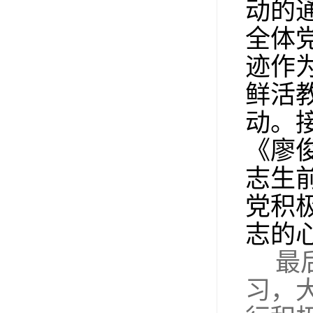
动的
全体
迹作
鲜活
动。
《廖
志生
党积
志的
最
习，