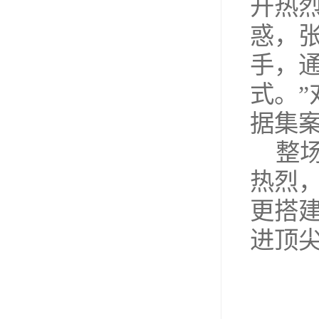
开热
惑，
手，
式。
据集
整
热烈
更搭
进顶