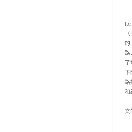
for
（
的
路
了
下
路
和
文