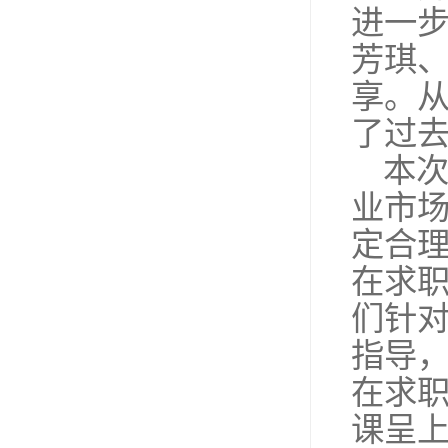
进一
芳琪
享。
了过
本
业市
定合
在求
们针
指导
在求
课呈