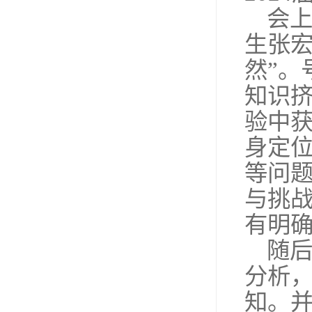
会
生张宏
然”。
知识
验中
身定
等问
与挑
有明
随
分析
知。