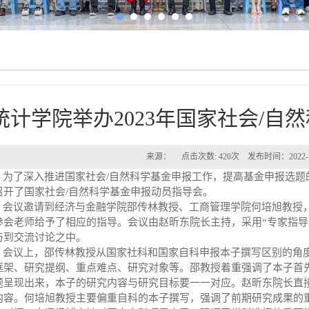
统计学院举办2023年国家社会/自
来源： 点击次数:
420
次 发布时间：2022-
为了深入推进国家社会
/
自然科学基金申报工作，提高基金申报选题
召开了国家社会
/
自然科学基金申报动员指导会。
会议邀请到经济与金融学院邵传林教授、工商管理学院何培旭教授
参会老师给予了相应的指导。会议由赵昕东院长主持，采用
“
专家指导
与到交流讨论之中。
会议上，邵传林教授从国家社科和国家自科申报本子撰写区别的角
框架、研究提纲、重点难点、研究对象等。邵教授着重强调了本子首
题呈现出来，本子的研究内容与研究目标要一一对应。赵昕东院长直
内容。何培旭教授主要偏重自科的本子撰写，强调了前期研究成果的