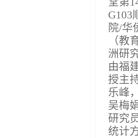
堂第
G1
院/
（教
洲研
由福
授主
乐峰
吴梅
研究
统计方