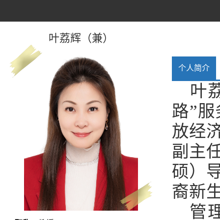
叶荔辉（兼）
个人简介
叶
路”
放经
副主
硕）
裔新
管