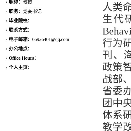
职称：
教授
人类
职务：
党委书记
生代研究
毕业院校：
Beh
联系方式：
电子邮箱：
66926401@qq.com
行为研
办公地点：
刊、
Office Hours：
政策
个人主页：
战部
省委
团中
体系
教学