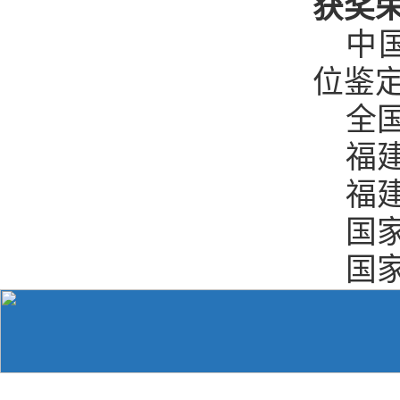
获奖
中
位鉴
全
福
福
国
国