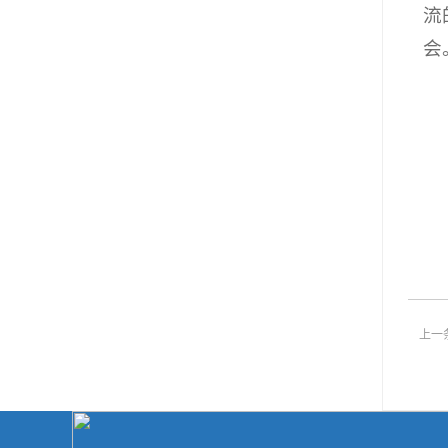
流
会
上一