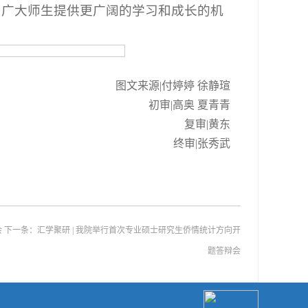
为广大师生提供更广阔的学习和成长的机
图文来源|付婷婷 徐静瑄
初审|高奥 夏青青
复审|黄东
终审|张秀武
会
下一条：
汇学聚研 | 我院举行首次专业硕士研究生侨情统计方向开
题答辩会