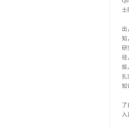
Q
士
出
知
研
径
投
扎
知
了
入