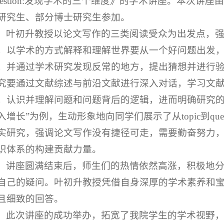
uestion:发现学术的三个维度》的学术讲座。本次讲座由
研究生、部分博士研究生参加。
叶初升教授以论文写作的三类阅读受众为出发点，强
，以学术的方式解释和理解世界要从一个好问题出发
，并通过学术研究发现反常的地方，提出猜想并进行
究要通过文献综述与前沿文献进行深入对话，学习文
，认识并理解问题和问题背后的逻辑，进而明确研究的
入增长”为例，生动形象地向同学们展示了从topic到qu
实研究，强调论文写作没有捷径可走，需要勤奋努力
识体系的构建贡献力量。
讲座圆满结束后，师生们的热情依然高涨，积极地
自己的疑问。叶初升教授凭借自身深厚的学术素养和
且细致的回答。
此次讲座的成功举办，拓宽了我院学生的学术视野