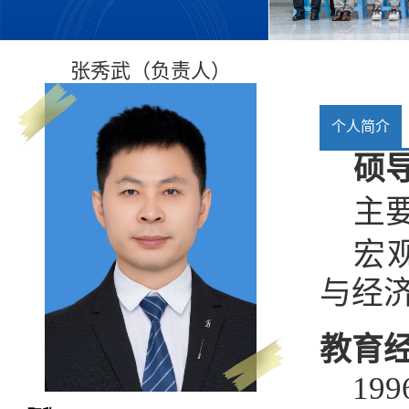
张秀武（负责人）
个人简介
硕
主
宏
与经
教育
1